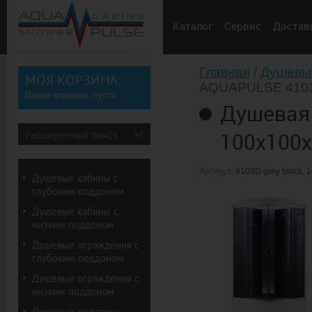
Каталог
Сервис
Доставк
Советы по выбору душевы
Главная
/
Душевые
МОЯ КОРЗИНА:
AQUAPULSE 4103D 
Ваша корзина пуста
Душевая
100х100х2
Расширенный поиск
Артикул:
4103D grey black, 1
Душевые кабины с
глубоким поддоном
Душевые кабины с
низким поддоном
Душевые ограждения с
глубоким поддоном
Душевые ограждения с
низким поддоном
Душевые поддоны