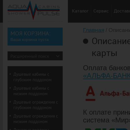
Каталог
Сервис
Доставк
Советы по выбору душевы
Главная
/ Описан
МОЯ КОРЗИНА:
Описание
Ваша корзина пуста
карты
Расширенный поиск
Оплата банко
Душевые кабины с
«АЛЬФА-БАН
глубоким поддоном
Душевые кабины с
низким поддоном
Душевые ограждения с
глубоким поддоном
К оплате прин
Душевые ограждения с
система «Мир
низким поддоном
Душевые поддоны