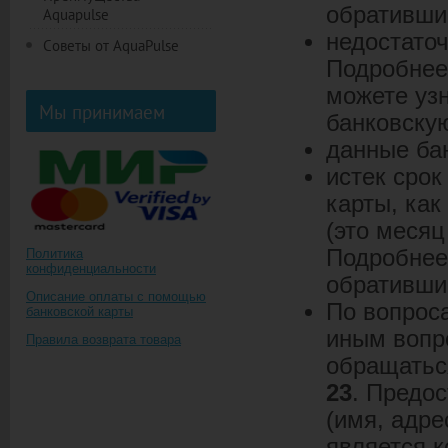
обративши
Aquapulse
недостаточ
Советы от AquaPulse
Подробнее 
можете узн
Мы принимаем
банковскую
данные ба
истек срок
карты, как
(это месяц
Подробнее 
Политика
конфиденциальности
обратившис
Описание оплаты с помощью
По вопрос
банковской карты
иным вопр
Правила возврата товара
обращатьс
23
. Предо
(имя, адре
является 